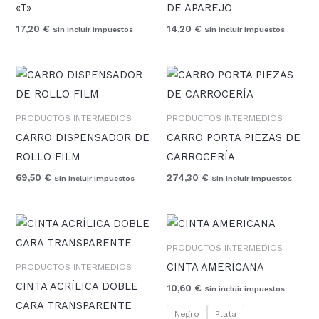
«T»
DE APAREJO
17,20
€
14,20
€
Sin incluir impuestos
Sin incluir impuestos
PRODUCTOS INTERMEDIOS
PRODUCTOS INTERMEDIOS
CARRO DISPENSADOR DE
CARRO PORTA PIEZAS DE
ROLLO FILM
CARROCERÍA
69,50
€
274,30
€
Sin incluir impuestos
Sin incluir impuestos
Rango
de
precios:
PRODUCTOS INTERMEDIOS
desde
CINTA AMERICANA
PRODUCTOS INTERMEDIOS
2,30 €
hasta
CINTA ACRÍLICA DOBLE
10,60
€
Sin incluir impuestos
7,30 €
CARA TRANSPARENTE
Negro
Plata