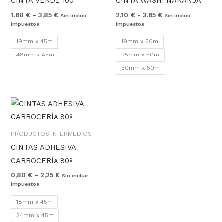
CINTA VERDE 100º
CINTA WASHI NARANJA
1,60 €
2,10 €
hasta
hasta
1,60
€
-
3,85
€
2,10
€
-
3,65
€
Sin incluir
Sin incluir
3,85 €
3,65 €
impuestos
impuestos
19mm x 45m
19mm x 50m
48mm x 45m
25mm x 50m
50mm x 50m
Rango
de
precios:
desde
PRODUCTOS INTERMEDIOS
0,80 €
hasta
CINTAS ADHESIVA
2,25 €
CARROCERÍA 80º
0,80
€
-
2,25
€
Sin incluir
impuestos
18mm x 45m
24mm x 45m