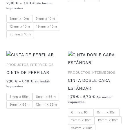
2,30
€
-
7,30
€
Sin incluir
impuestos
6mm x 10m
9mm x 10m
12mm x 10m
19mm x 10m
25mm x 10m
Rango
Rango
de
de
precios:
precios:
PRODUCTOS INTERMEDIOS
desde
desde
CINTA DE PERFILAR
PRODUCTOS INTERMEDIOS
2,10 €
1,75 €
hasta
hasta
CINTA DOBLE CARA
2,10
€
-
6,10
€
Sin incluir
6,10 €
5,70 €
impuestos
ESTÁNDAR
3mm x 55m
6mm x 55m
1,75
€
-
5,70
€
Sin incluir
impuestos
9mm x 55m
12mm x 55m
6mm x 10m
9mm x 10m
12mm x 10m
19mm x 10m
25mm x 10m