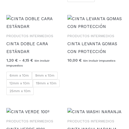
Rango
de
precios:
desde
PRODUCTOS INTERMEDIOS
PRODUCTOS INTERMEDIOS
1,20 €
hasta
CINTA DOBLE CARA
CINTA LEVANTA GOMAS
4,15 €
ESTÁNDAR
CON PROTECCIÓN
1,20
€
-
4,15
€
10,00
€
Sin incluir
Sin incluir impuestos
impuestos
6mm x 10m
9mm x 10m
12mm x 10m
19mm x 10m
25mm x 10m
Rango
Rango
de
de
precios:
precios:
PRODUCTOS INTERMEDIOS
PRODUCTOS INTERMEDIOS
desde
desde