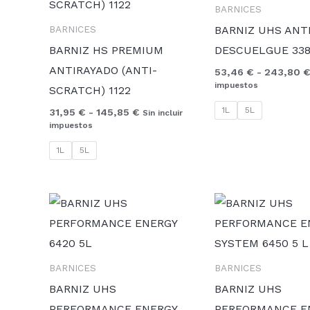
BARNICES
31,95 €
hasta
BARNIZ UHS ANT
BARNICES
145,85 €
BARNIZ HS PREMIUM
DESCUELGUE 33
ANTIRAYADO (ANTI-
53,46
€
-
243,80
impuestos
SCRATCH) 1122
1L
5L
31,95
€
-
145,85
€
Sin incluir
impuestos
1L
5L
BARNICES
BARNICES
BARNIZ UHS
BARNIZ UHS
PERFORMANCE ENERGY
PERFORMANCE E