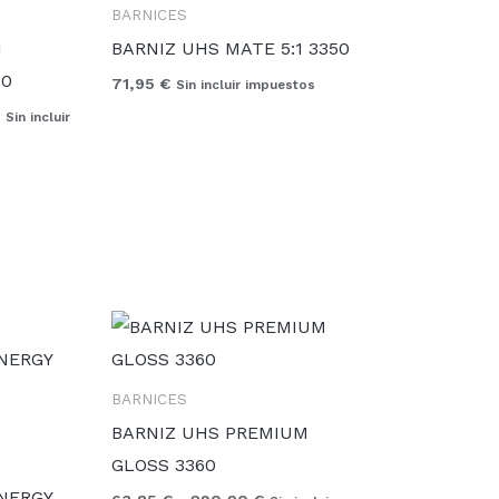
BARNICES
53,46 €
hasta
I
BARNIZ UHS MATE 5:1 3350
243,80 €
80
71,95
€
Sin incluir impuestos
€
Sin incluir
Rango
de
precios:
desde
BARNICES
63,85 €
hasta
BARNIZ UHS PREMIUM
290,20 €
GLOSS 3360
NERGY