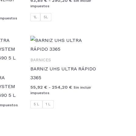
63,85
€
-
290,20
€
Sin incluir
impuestos
1L
5L
 impuestos
Rango
de
precios:
desde
BARNICES
55,92 €
hasta
BARNIZ UHS ULTRA RÁPIDO
254,20 €
RA
3365
YSTEM
55,92
€
-
254,20
€
Sin incluir
impuestos
90 5 L
5 L
1 L
 impuestos