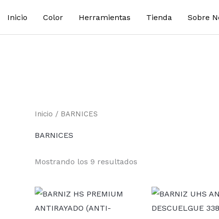
Inicio
Color
Herramientas
Tienda
Sobre N
Inicio
/ BARNICES
BARNICES
Mostrando los 9 resultados
Rango
de
precios:
desde