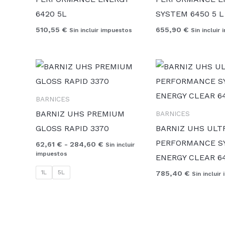
6420 5L
SYSTEM 6450 5 L
510,55
€
655,90
€
Sin incluir impuestos
Sin incluir
Rango
de
precios:
desde
BARNICES
62,61 €
hasta
BARNIZ UHS PREMIUM
BARNICES
284,60 €
GLOSS RAPID 3370
BARNIZ UHS ULT
PERFORMANCE S
62,61
€
-
284,60
€
Sin incluir
impuestos
ENERGY CLEAR 64
1L
5L
785,40
€
Sin incluir