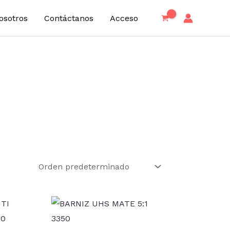
osotros
Contáctanos
Acceso
Rango
de
precios:
desde