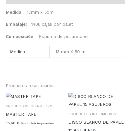
Medida
: 13mm x 50m
Embalaje
: 140u cajas por palet
Composición
: Espuma de poliuretano
Medida
13 mm X 50 m
Productos relacionados
Rango
de
precios:
PRODUCTOS INTERMEDIOS
desde
MASTER TAPE
PRODUCTOS INTERMEDIOS
16,40 €
hasta
DISCO BLANCO DE PAPEL
15,60
€
Sin incluir impuestos
26,55 €
15 AGUJEROS