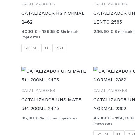
CATALIZADORES
CATALIZADORES
40,10 €
hasta
CATALIZADOR HS NORMAL
CATALIZADOR UH
196,15 €
2462
LENTO 2585
40,10
€
-
196,15
€
246,60
€
Sin incluir
Sin incluir
impuestos
500 ML
1 L
2,5 L
CATALIZADORES
CATALIZADORES
CATALIZADOR UHS MATE
CATALIZADOR U
5+1 200ML 2475
NORMAL 2362
35,80
€
45,88
€
-
194,75
€
Sin incluir impuestos
impuestos
500 ML
1 L
2,5 