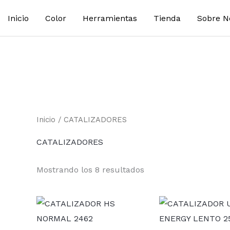
Inicio
Color
Herramientas
Tienda
Sobre N
Inicio
/ CATALIZADORES
CATALIZADORES
Mostrando los 8 resultados
Rango
de
precios:
desde