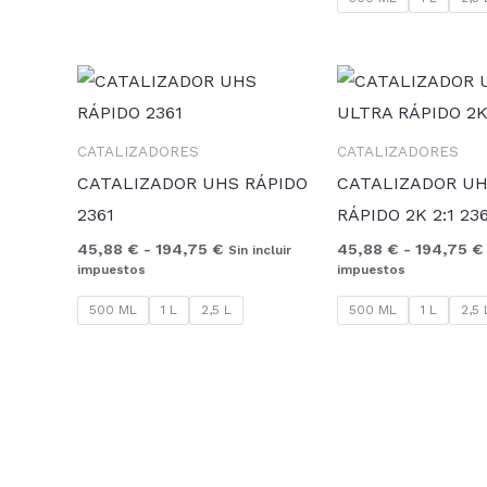
Rango
de
precios:
desde
CATALIZADORES
CATALIZADORES
45,88 €
hasta
CATALIZADOR UHS RÁPIDO
CATALIZADOR UH
194,75 €
2361
RÁPIDO 2K 2:1 23
45,88
€
-
194,75
€
45,88
€
-
194,75
€
Sin incluir
impuestos
impuestos
500 ML
1 L
2,5 L
500 ML
1 L
2,5 