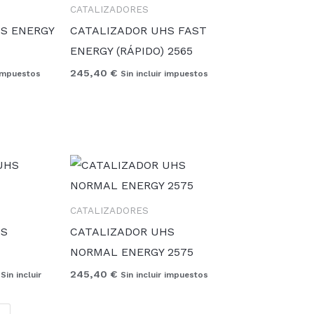
CATALIZADORES
S ENERGY
CATALIZADOR UHS FAST
ENERGY (RÁPIDO) 2565
245,40
€
 impuestos
Sin incluir impuestos
Rango
de
precios:
desde
CATALIZADORES
45,88 €
hasta
HS
CATALIZADOR UHS
194,75 €
NORMAL ENERGY 2575
245,40
€
Sin incluir
Sin incluir impuestos
L