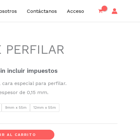
osotros
Contáctanos
Acceso
E PERFILAR
ango
e
in incluir impuestos
recios:
cara especial para perfilar.
esde
 espesor de 0,15 mm.
,10 €
9mm x 55m
12mm x 55m
asta
,10 €
IR AL CARRITO