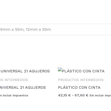
 9mm x 55m, 12mm x 55m
Rango
de
precios:
S INTERMEDIOS
PRODUCTOS INTERMEDIOS
desde
NIVERSAL 21 AGUJEROS
PLÁSTICO CON CINTA
42,15 €
hasta
42,15
€
-
67,60
€
in incluir impuestos
Sin incluir im
67,60 €