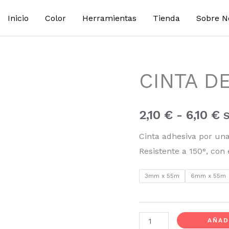
Inicio
Color
Herramientas
Tienda
Sobre N
CINTA D
CINTA
R
DE
d
PERFILAR
2,10
€
-
6,10
€
S
cantidad
p
Cinta adhesiva por una 
d
Resistente a 150°, con
2
3mm x 55m
6mm x 55m
h
6
AÑAD