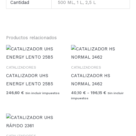
Cantidad
500 ML, 1 L, 2,5 L
Productos relacionados
Rango
de
precios:
desde
CATALIZADORES
CATALIZADORES
40,10 €
hasta
CATALIZADOR UHS
CATALIZADOR HS
196,15 €
ENERGY LENTO 2585
NORMAL 2462
246,60
€
40,10
€
-
196,15
€
Sin incluir impuestos
Sin incluir
impuestos
Rango
de
precios:
desde
CATALIZADORES