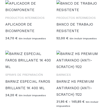
PRODUCTOS INTERMEDIOS
PRODUCTOS INTERMEDIOS
APLICADOR DE
BANCO DE TRABAJO
BICOMPONENTE
RESISTENTE
24,70
€
52,00
€
Sin incluir impuestos
Sin incluir impuestos
Rango
de
precios:
desde
31,95 €
hasta
SPRAYS DE PREPARACIÓN
BARNICES
145,85 €
BARNIZ ESPECIAL FAROS
BARNIZ HS PREMIUM
BRILLANTE 1K 400 ML
ANTIRAYADO (ANTI-
SCRATCH) 1122
24,20
€
Sin incluir impuestos
31,95
€
-
145,85
€
Sin incluir
impuestos