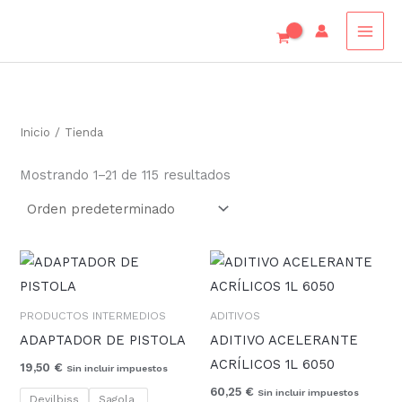
Ir
al
contenido
Inicio
/ Tienda
Mostrando 1–21 de 115 resultados
PRODUCTOS INTERMEDIOS
ADITIVOS
ADAPTADOR DE PISTOLA
ADITIVO ACELERANTE
ACRÍLICOS 1L 6050
19,50
€
Sin incluir impuestos
60,25
€
Sin incluir impuestos
Devilbiss
Sagola