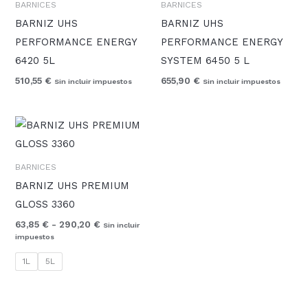
BARNICES
BARNICES
BARNIZ UHS
BARNIZ UHS
PERFORMANCE ENERGY
PERFORMANCE ENERGY
6420 5L
SYSTEM 6450 5 L
510,55
€
655,90
€
Sin incluir impuestos
Sin incluir impuestos
Rango
de
precios:
desde
BARNICES
63,85 €
hasta
BARNIZ UHS PREMIUM
290,20 €
GLOSS 3360
63,85
€
-
290,20
€
Sin incluir
impuestos
1L
5L