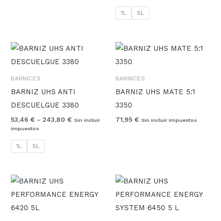
1L
5L
Rango
de
precios:
desde
BARNICES
BARNICES
53,46 €
hasta
BARNIZ UHS ANTI
BARNIZ UHS MATE 5:1
243,80 €
DESCUELGUE 3380
3350
53,46
€
-
243,80
€
71,95
€
Sin incluir
Sin incluir impuestos
impuestos
1L
5L