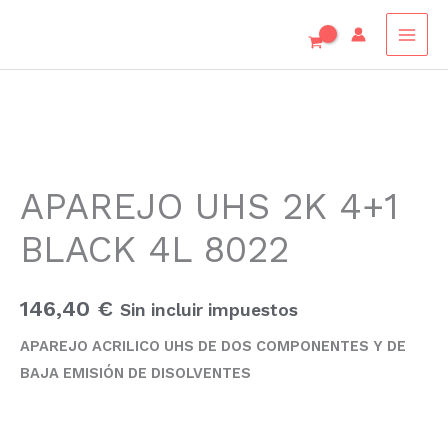
Ir
al
contenido
APAREJO
UHS
APAREJO UHS 2K 4+1
2K
4+1
BLACK 4L 8022
BLACK
4L
8022
146,40
€
Sin incluir impuestos
cantidad
APAREJO ACRILICO UHS DE DOS COMPONENTES Y DE
BAJA EMISIÓN DE DISOLVENTES