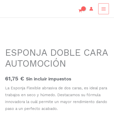
Ir
al
contenido
ESPONJA
DOBLE
ESPONJA DOBLE CARA
CARA
AUTOMOCIÓN
AUTOMOCIÓN
cantidad
61,75
€
Sin incluir impuestos
La Esponja Flexible abrasiva de dos caras, es ideal para
trabajos en seco y húmedo. Destacamos su fórmula
innovadora la cuál permite un mayor rendimiento dando
paso a un perfecto acabado.