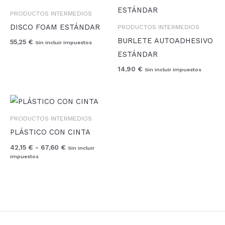
PRODUCTOS INTERMEDIOS
DISCO FOAM ESTÁNDAR
PRODUCTOS INTERMEDIOS
BURLETE AUTOADHESIVO
55,25
€
Sin incluir impuestos
ESTÁNDAR
14,90
€
Sin incluir impuestos
Rango
de
precios:
PRODUCTOS INTERMEDIOS
desde
PLÁSTICO CON CINTA
42,15 €
hasta
42,15
€
-
67,60
€
Sin incluir
67,60 €
impuestos