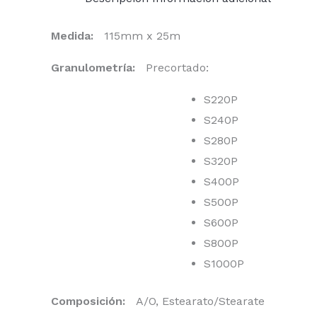
Medida:
115mm x 25m
Granulometría:
Precortado:
S220P
S240P
S280P
S320P
S400P
S500P
S600P
S800P
S1000P
Composición:
A/O, Estearato/Stearate