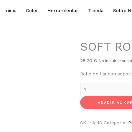
SOFT
Inicio
Color
Herramientas
Tienda
Sobre N
ROLL
cantidad
SOFT RO
28,20
€
Sin incluir impues
Rollo de lija con sopo
AÑADIR AL CA
SKU:
A-10
Categoría:
P