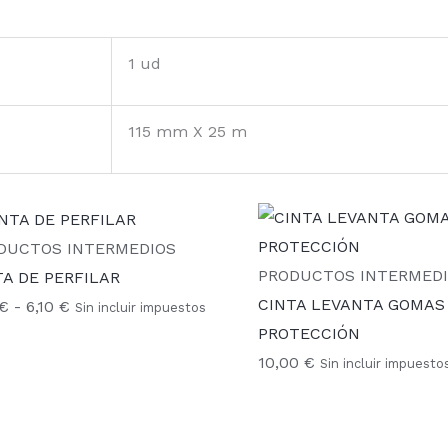
1 ud
115 mm X 25 m
Rango
de
DUCTOS INTERMEDIOS
precios:
PRODUCTOS INTERMED
TA DE PERFILAR
desde
CINTA LEVANTA GOMAS
€
-
6,10
€
Sin incluir impuestos
2,10 €
PROTECCIÓN
hasta
10,00
€
Sin incluir impuesto
6,10 €